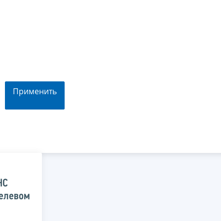
Применить
НС
целевом