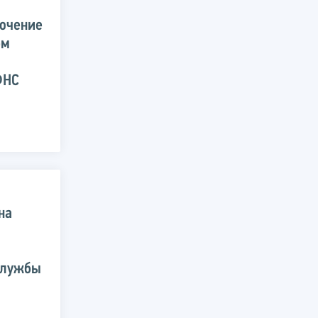
лючение
ом
ФНС
на
службы