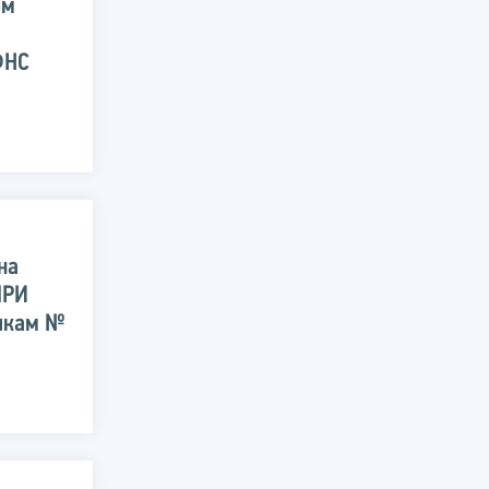
ом
ФНС
на
МРИ
икам №