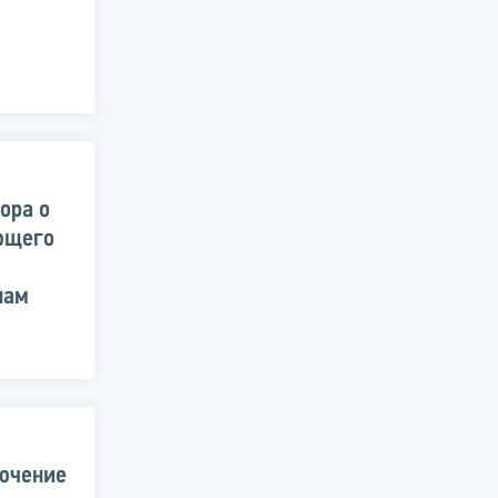
ора о
ющего
нам
лючение