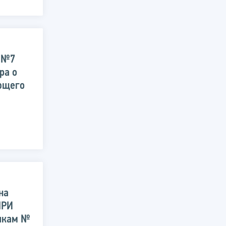
Н №7
ра о
ющего
на
МРИ
икам №