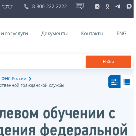
8-800-222-2222
и госуслуги
Документы
Контакты
ENG
Найти
в ФНС России
рственной гражданской службы
левом обучении с
дения федеральной