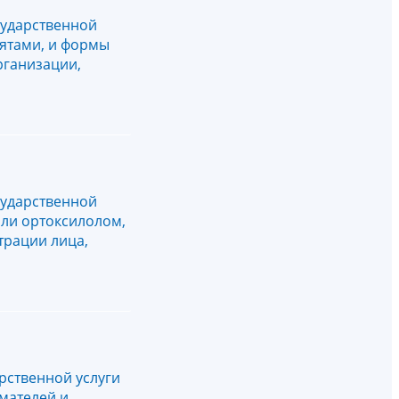
сударственной
лятами, и формы
рганизации,
сударственной
или ортоксилолом,
трации лица,
рственной услуги
мателей и