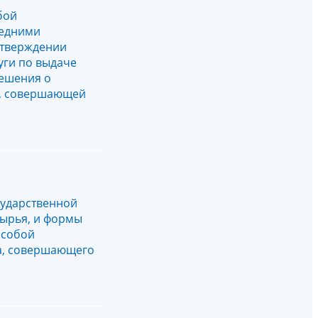
бой
редними
утверждении
уги по выдаче
решения о
и, совершающей
сударственной
сырья, и формы
 собой
ца, совершающего