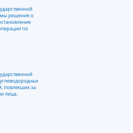
сударственной
ормы решения о
остановление
 операции по
сударственной
 углеводородных
, повлекших за
и лица,