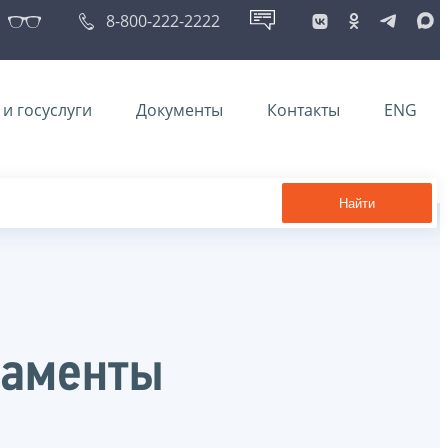
8-800-222-2222
и госуслуги
Документы
Контакты
ENG
Найти
ламенты