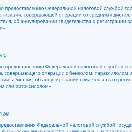
по предоставлению Федеральной налоговой службой го
рганизации, совершающей операции со средними дистил
твия, об аннулировании свидетельства о регистрации о
и»
69@
по предоставлению Федеральной налоговой службой го
ица, совершающего операции с бензолом, параксилолом 
ии) действия, об аннулировании свидетельства о регис
ом или ортоксилолом»
/12@
предоставления Федеральной налоговой службой госуда
, физических лиц в качестве индивидуальных предприни