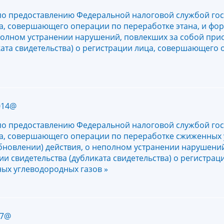
по предоставлению Федеральной налоговой службой го
ица, совершающего операции по переработке этана, и ф
полном устранении нарушений, повлекших за собой при
ката свидетельства) о регистрации лица, совершающего
014@
по предоставлению Федеральной налоговой службой го
ица, совершающего операции по переработке сжиженных
бновлении) действия, о неполном устранении нарушений
и свидетельства (дубликата свидетельства) о регистраци
х углеводородных газов »
17@