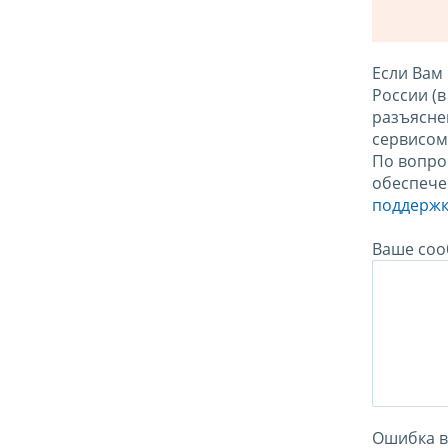
Если Вам
России (
разъясне
сервисо
По вопро
обеспече
поддержк
Ваше соо
Ошибка в 