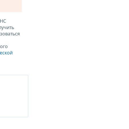
ФНС
лучить
зоваться
ого
ческой