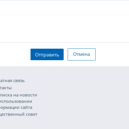
Отмена
Отправить
атная связь
такты
писка на новости
использовании
ормации сайта
ественный совет