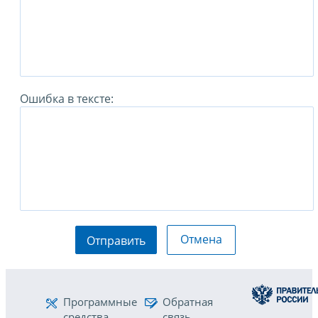
Ошибка в тексте:
Отмена
Отправить
Программные
Обратная
средства
связь