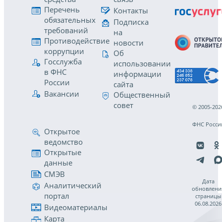
Перечень
Контакты
обязательных
Подписка
требований
на
Противодействие
новости
коррупции
Об
Госслужба
использовании
в ФНС
информации
России
сайта
Вакансии
Общественный
совет
© 2005-202
ФНС Росси
Открытое
ведомство
Открытые
данные
СМЭВ
Дата
Аналитический
обновлени
портал
страницы
06.08.2026
Видеоматериалы
Карта