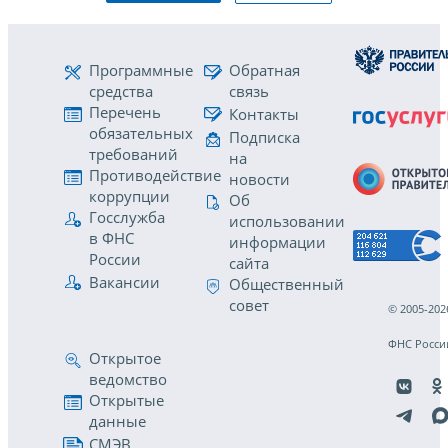
Программные
Обратная
средства
связь
Перечень
Контакты
обязательных
Подписка
требований
на
Противодействие
новости
коррупции
Об
Госслужба
использовании
в ФНС
информации
России
сайта
Вакансии
Общественный
совет
© 2005-202
ФНС Росси
Открытое
ведомство
Открытые
данные
СМЭВ