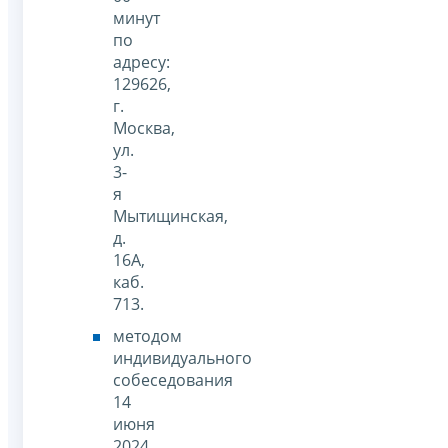
минут
по
адресу:
129626,
г.
Москва,
ул.
3-
я
Мытищинская,
д.
16А,
каб.
713.
методом
индивидуального
собеседования
14
июня
2024