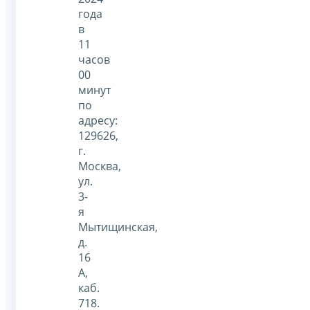
года
в
11
часов
00
минут
по
адресу:
129626,
г.
Москва,
ул.
3-
я
Мытищинская,
д.
16
А,
каб.
718.