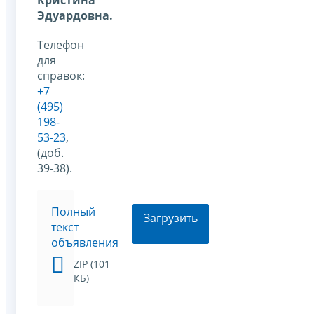
Кристина
Эдуардовна.
Телефон
для
справок:
+7
(495)
198-
53-23
,
(доб.
39-38).
Полный
Загрузить
текст
объявления
ZIP (101
КБ)