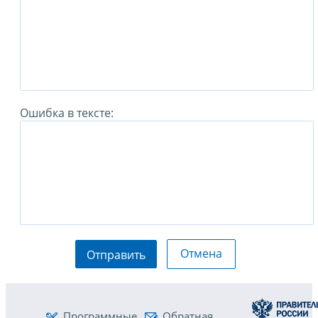
Ошибка в тексте:
Отмена
Отправить
Программные
Обратная