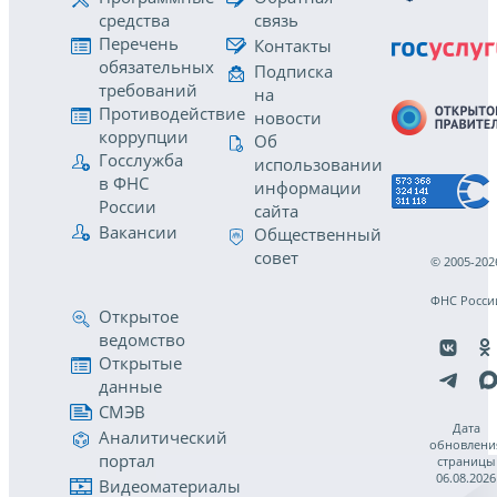
средства
связь
Перечень
Контакты
обязательных
Подписка
требований
на
Противодействие
новости
коррупции
Об
Госслужба
использовании
в ФНС
информации
России
сайта
Вакансии
Общественный
совет
© 2005-202
ФНС Росси
Открытое
ведомство
Открытые
данные
СМЭВ
Дата
Аналитический
обновлени
портал
страницы
06.08.2026
Видеоматериалы