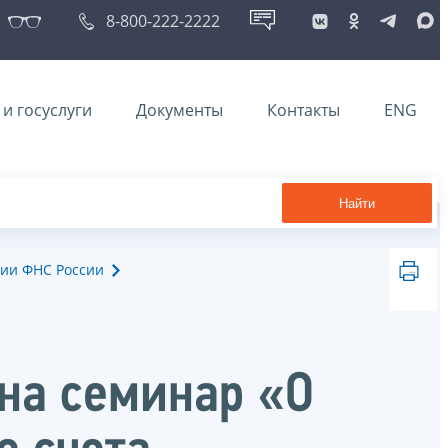
8-800-222-2222
и госуслуги
Документы
Контакты
ENG
Найти
ии ФНС России
на семинар «О