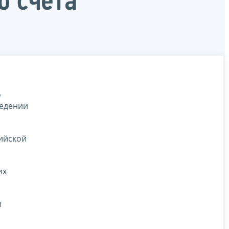
о счета
о
ведении
ийской
их
и