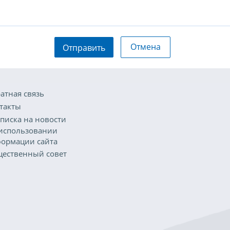
Отмена
Отправить
атная связь
такты
писка на новости
использовании
ормации сайта
ественный совет