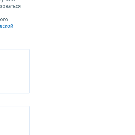
зоваться
ого
ческой