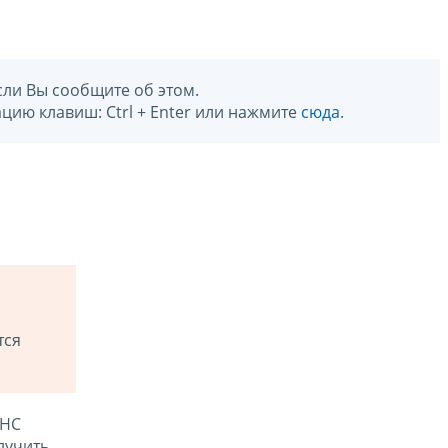
сли Вы сообщите об этом.
цию клавиш: Ctrl + Enter или нажмите
сюда
.
тся
ФНС
лучить