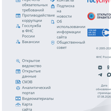
Контакты
обязательных
Подписка
требований
на
Противодействие
новости
коррупции
Об
Госслужба
использовании
в ФНС
информации
России
сайта
Вакансии
Общественный
совет
© 2005-202
ФНС Росси
Открытое
ведомство
Открытые
данные
СМЭВ
Дата
Аналитический
обновлени
портал
страницы
07.08.2026
Видеоматериалы
Карта
сайта