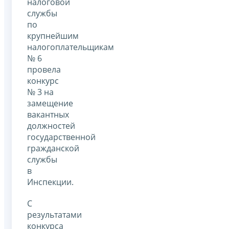
налоговой
службы
по
крупнейшим
налогоплательщикам
№ 6
провела
конкурс
№ 3 на
замещение
вакантных
должностей
государственной
гражданской
службы
в
Инспекции.
С
результатами
конкурса