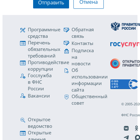
Отмена
Отправить
Программные
Обратная
средства
связь
Перечень
Контакты
обязательных
Подписка
требований
на
Противодействие
новости
коррупции
Об
Госслужба
использовании
в ФНС
информации
России
сайта
Вакансии
Общественный
совет
© 2005-202
ФНС Росси
Открытое
ведомство
Открытые
данные