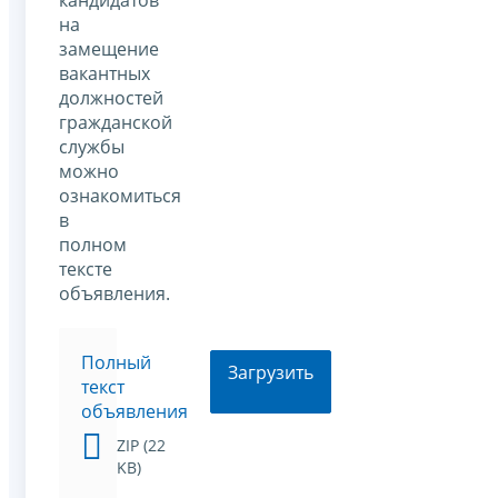
кандидатов
на
замещение
вакантных
должностей
гражданской
службы
можно
ознакомиться
в
полном
тексте
объявления.
Полный
Загрузить
текст
объявления
ZIP (22
KB)