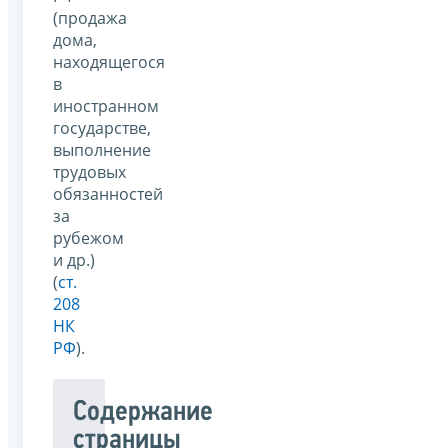
(продажа
дома,
находящегося
в
иностранном
государстве,
выполнение
трудовых
обязанностей
за
рубежом
и др.)
(
ст.
208
НК
РФ
).
Содержание
страницы