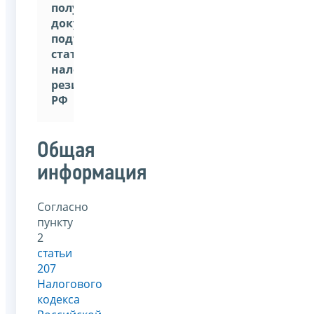
получение
документа,
подтверждающего
статус
налогового
резидента
РФ
Общая
информация
Согласно
пункту
2
статьи
207
Налогового
кодекса