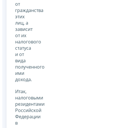
от
гражданства
этих
лиц, а
зависит
от их
налогового
статуса
и от
вида
полученного
ими
дохода.
Итак,
налоговыми
резидентами
Российской
Федерации
в