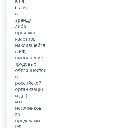
в РФ
(сдача
в
аренду
либо
продажа
квартиры,
находящейся
в РФ,
выполнение
трудовых
обязанностей
в
российской
организации
и др.)
и от
источников
за
пределами
РФ