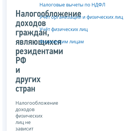
Налоговые вычеты по НДФЛ
Налогообложение
Учёт организаций и физических лиц
доходов
Учёт физических лиц
граждан,
являющихся
Физическим лицам
резидентами
РФ
и
других
стран
Налогообложение
доходов
физических
лиц не
зависит