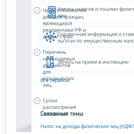
Уплата налогов и пошлин физич
Налогообложение
лиц
доходов граждан,
являющихся
резидентами РФ и
Справочная информация о ставк
других стран
льготах по имущественным нал
Перечень
необходимых
Запись на прием в инспекцию
документов
для
юридических
Все сервисы
лиц
Сроки
рассмотрения
заявлений
Связанные темы
Налог на доходы физических лиц (НДФ