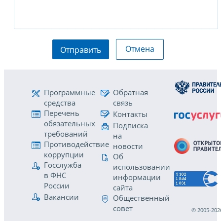
Отмена
Отправить
Программные
Обратная
средства
связь
Перечень
Контакты
обязательных
Подписка
требований
на
Противодействие
новости
коррупции
Об
Госслужба
использовании
в ФНС
информации
России
сайта
Вакансии
Общественный
совет
© 2005-202