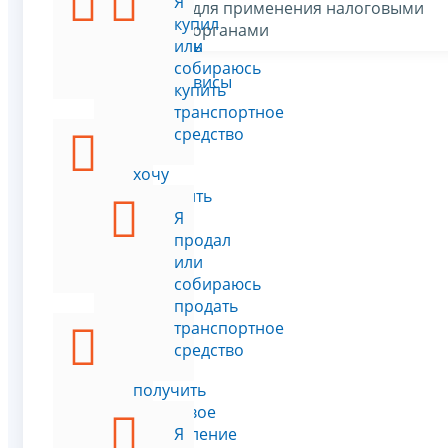
Я
Я
для применения налоговыми
хочу
купил
органами
уплатить
или
налог
собираюсь
Все сервисы
купить
транспортное
средство
Я
хочу
оформить
льготу
Я
по
продал
налогу
или
собираюсь
продать
транспортное
Я
средство
хочу
получить
налоговое
уведомление
Я