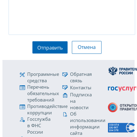
Отмена
Отправить
Программные
Обратная
средства
связь
Перечень
Контакты
обязательных
Подписка
требований
на
Противодействие
новости
коррупции
Об
Госслужба
использовании
в ФНС
информации
России
сайта