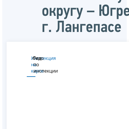
округу – Югре
г. Лангепасе
Инспекция
Фото
Гид
на
по
карте
инспекции