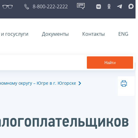
8-800-222-2222
и госуслуги
Документы
Контакты
ENG
Найти
мному округу – Югре в г. Югорске
алогоплательщиков