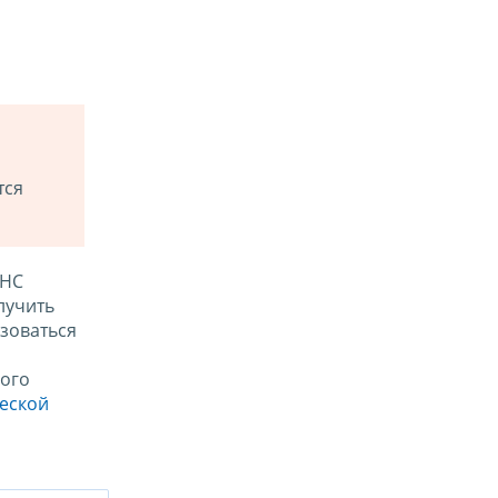
тся
ФНС
лучить
зоваться
ого
ческой