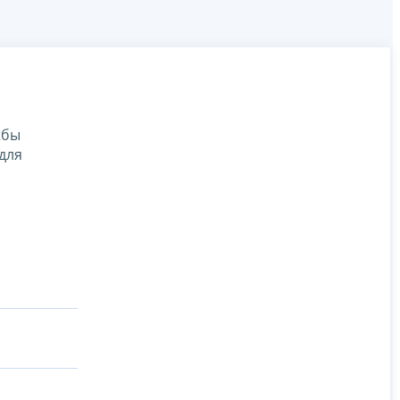
жбы
для