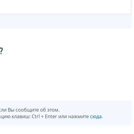
?
сли Вы сообщите об этом.
цию клавиш: Ctrl + Enter или нажмите
сюда
.