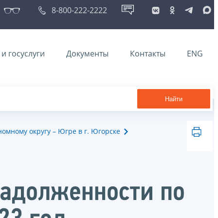
8-800-222-2222
и госуслуги
Документы
Контакты
ENG
Найти
мному округу – Югре в г. Югорске
задолженности по