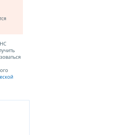
тся
ФНС
лучить
зоваться
ого
ческой