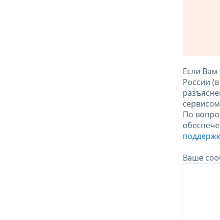
Если Вам
России (
разъясне
сервисо
По вопро
обеспече
поддержк
Ваше соо