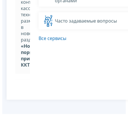
органами
контрольно-
кассовой
техники,
размещена
Часто задаваемые вопросы
в
новом
Все сервисы
разделе
«Новый
порядок
применения
ККТ»