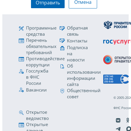
Отмена
Отправить
Программные
Обратная
средства
связь
Перечень
Контакты
обязательных
Подписка
требований
на
Противодействие
новости
коррупции
Об
Госслужба
использовании
в ФНС
информации
России
сайта
Вакансии
Общественный
совет
© 2005-202
ФНС Росси
Открытое
ведомство
Открытые
данные