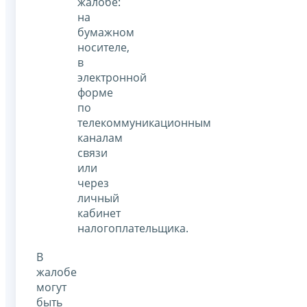
жалобе:
на
бумажном
носителе,
в
электронной
форме
по
телекоммуникационным
каналам
связи
или
через
личный
кабинет
налогоплательщика.
В
жалобе
могут
быть