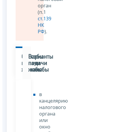
орган
(п.1
ст.139
НК
РФ
).
Способы
Варианты
подачи
подачи
жалобы
жалобы
в
канцелярию
налогового
органа
или
окно