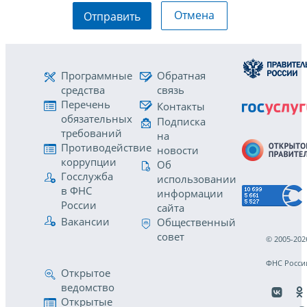
Отмена
Отправить
Программные
Обратная
средства
связь
Перечень
Контакты
обязательных
Подписка
требований
на
Противодействие
новости
коррупции
Об
Госслужба
использовании
в ФНС
информации
России
сайта
Вакансии
Общественный
совет
© 2005-202
ФНС Росси
Открытое
ведомство
Открытые