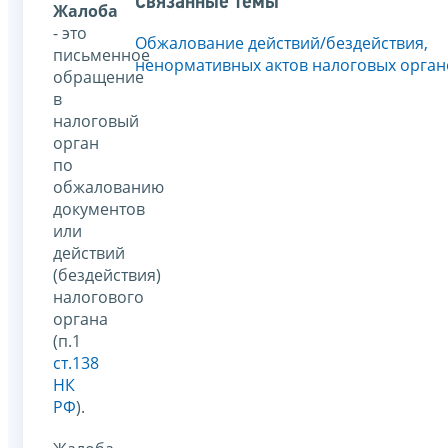
Связанные темы
Жалоба
- это
Обжалование действий/бездействия,
письменное
ненормативных актов налоговых орган
обращение
в
налоговый
орган
по
обжалованию
документов
или
действий
(бездействия)
налогового
органа
(п.1
ст.138
НК
РФ
).