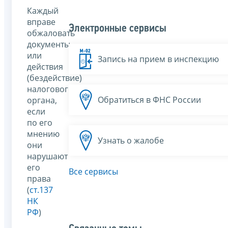
Каждый
вправе
Электронные сервисы
обжаловать
документы
или
Запись на прием в инспекцию
действия
(бездействие)
налогового
Обратиться в ФНС России
органа,
если
по его
мнению
Узнать о жалобе
они
нарушают
его
Все сервисы
права
(
ст.137
НК
РФ
)