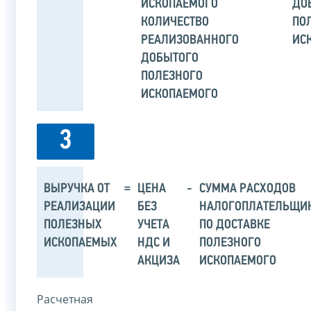
ИСКОПАЕМОГО
ДО
КОЛИЧЕСТВО
ПО
РЕАЛИЗОВАННОГО
ИС
ДОБЫТОГО
ПОЛЕЗНОГО
ИСКОПАЕМОГО
3
ВЫРУЧКА ОТ
=
ЦЕНА
-
СУММА РАСХОДОВ
РЕАЛИЗАЦИИ
БЕЗ
НАЛОГОПЛАТЕЛЬЩИ
ПОЛЕЗНЫХ
УЧЕТА
ПО ДОСТАВКЕ
ИСКОПАЕМЫХ
НДС И
ПОЛЕЗНОГО
АКЦИЗА
ИСКОПАЕМОГО
Расчетная