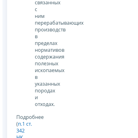
связанных
с
ним
перерабатывающих
производств
в
пределах
нормативов
содержания
полезных
ископаемых
в
указанных
породах
и
отходах.
Подробнее
(
п.1 ст.
342
НК