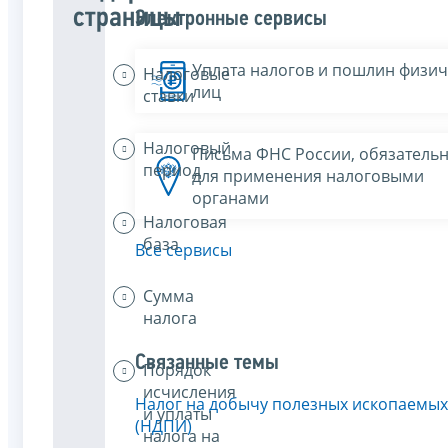
страницы
Электронные сервисы
Уплата налогов и пошлин физич
Налоговые
лиц
ставки
Налоговый
Письма ФНС России, обязатель
период
для применения налоговыми
органами
Налоговая
база
Все сервисы
Сумма
налога
Связанные темы
Порядок
исчисления
Налог на добычу полезных ископаемых
и уплаты
(НДПИ)
налога на