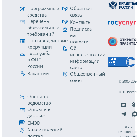
Программные
Обратная
средства
связь
Перечень
Контакты
обязательных
Подписка
требований
на
Противодействие
новости
коррупции
Об
Госслужба
использовании
в ФНС
информации
России
сайта
Вакансии
Общественный
совет
© 2005-202
ФНС Росси
Открытое
ведомство
Открытые
данные
СМЭВ
Дата
Аналитический
обновлени
портал
страницы