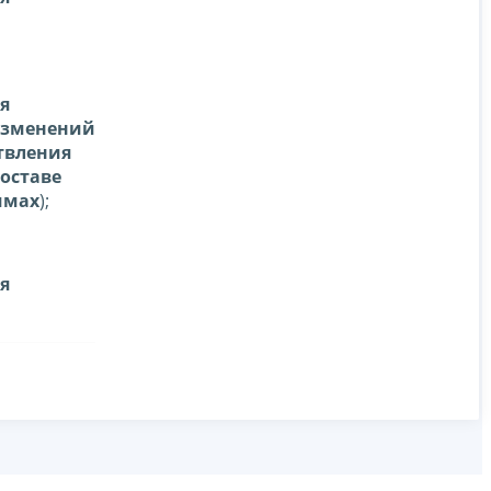
я
 изменений
ствления
составе
ммах
);
я