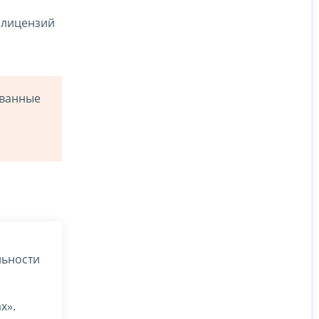
 лицензий
ованные
льности
х».