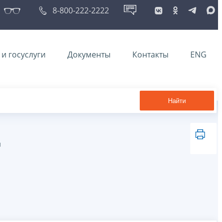
8-800-222-2222
и госуслуги
Документы
Контакты
ENG
Найти
й