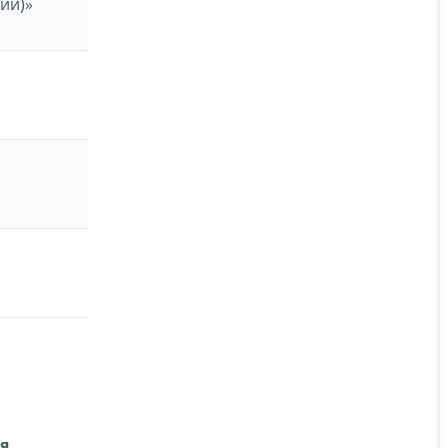
ии)»
я