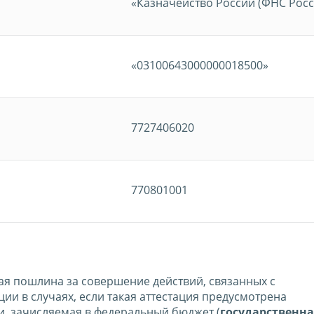
«Казначейство России (ФНС Росс
«03100643000000018500»
7727406020
770801001
нная пошлина за совершение действий, связанных с
ии в случаях, если такая аттестация предусмотрена
, зачисляемая в федеральный бюджет (
государственна