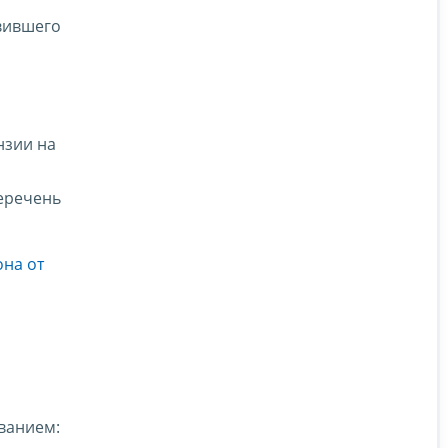
твившего
нзии на
перечень
она от
ванием: