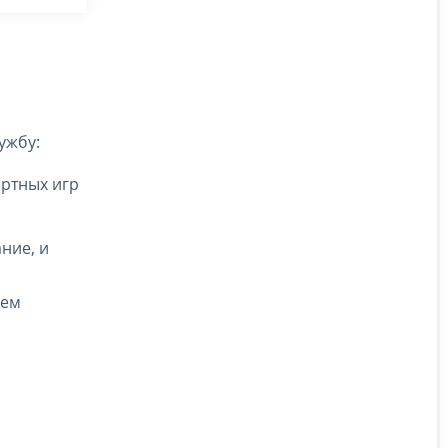
ужбу:
артных игр
ние, и
ием