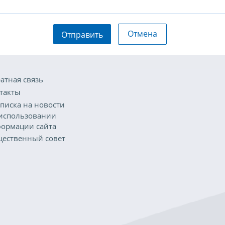
Отмена
Отправить
атная связь
такты
писка на новости
использовании
ормации сайта
ественный совет