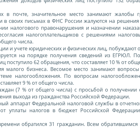
ложения доходов физических лиц поступило 132 обра
х в почте, значительное место занимают жалобы 
и в своих письмах в ФНС России жалуются на решения
нии налогового правонарушения и назначении наказа
согласия налогоплательщиков с решениями налогов
общего числа.
ии и учете юридических и физических лиц, побуждают 
ируется на порядке получения сведений из ЕГРЮЛ. П
иц поступило 62 обращения, что составляет 10 % от обще
ия малого бизнеса. Весомое место занимают вопросы
стеме налогообложения. По вопросам налогообложе
ставляет 9 % от общего числа.
аждан (7 % от общего числа) с просьбой о получении 
ения выхода из гражданства Российской Федерации.
ный аппарат Федеральной налоговой службы в отчетно
 от уплаты налогов в бюджет Российской Федерации
времени обратился 31 гражданин. Всем обратившимся