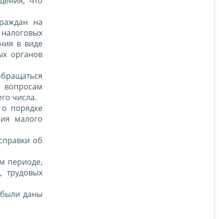
щения, что
граждан на
 налоговых
ния в виде
ых органов
обращаться
о вопросам
го числа.
 о порядке
ния малого
справки об
м периоде,
, трудовых
 были даны