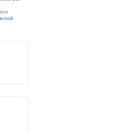
ого
ческой