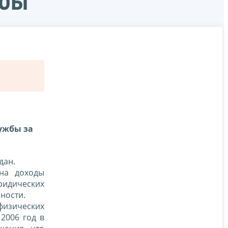
жбы
ужбы за
дан.
на доходы
юридических
ности.
физических
2006 год в