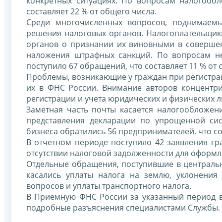
конкретных ситуациях. По вопросам налогооб
составляет 22 % от общего числа.
Среди многочисленных вопросов, поднимаемы
решения налоговых органов. Налогоплательщик
органов о признании их виновными в соверше
наложения штрафных санкций. По вопросам не
поступило 67 обращений, что составляет 11 % от 
Проблемы, возникающие у граждан при регистрац
их в ФНС России. Внимание авторов концентр
регистрации и учета юридических и физических л
Заметная часть почты касается налогообложен
представления декларации по упрощенной си
бизнеса обратились 56 предпринимателей, что со
В отчетном периоде поступило 42 заявления гр
отсутствии налоговой задолженности для оформл
Отдельные обращения, поступившие в централь
касались уплаты налога на землю, уклонения
вопросов и уплаты транспортного налога.
В Приемную ФНС России за указанный период 
подробные разъяснения специалистами Службы.