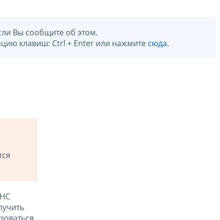
сли Вы сообщите об этом.
цию клавиш: Ctrl + Enter или нажмите
сюда
.
тся
ФНС
лучить
зоваться