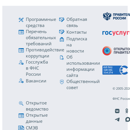
Программные
Обратная
средства
связь
Перечень
Контакты
обязательных
Подписка
требований
на
Противодействие
новости
коррупции
Об
Госслужба
использовании
в ФНС
информации
России
сайта
Вакансии
Общественный
совет
© 2005-202
ФНС Росси
Открытое
ведомство
Открытые
данные
СМЭВ