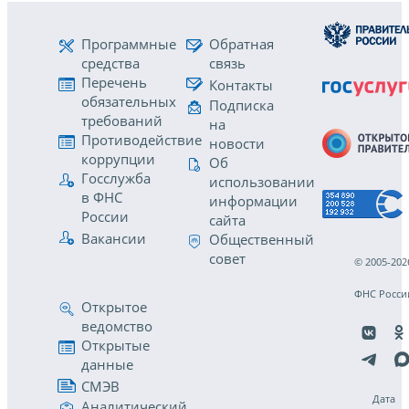
Программные
Обратная
средства
связь
Перечень
Контакты
обязательных
Подписка
требований
на
Противодействие
новости
коррупции
Об
Госслужба
использовании
в ФНС
информации
России
сайта
Вакансии
Общественный
совет
© 2005-202
ФНС Росси
Открытое
ведомство
Открытые
данные
СМЭВ
Дата
Аналитический