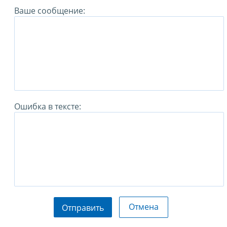
Ваше сообщение:
Ошибка в тексте:
Отмена
Отправить