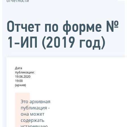
отчётности
Отчет по форме №
1-ИП (2019 год)
Дата
публикации:
19.06.2020
19:00
(архив)
Это архивная
публикация -
она может
содержать
устаревшую