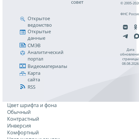
совет
© 2005-202
ФНС Росси
Открытое
ведомство
Открытые
данные
СМЭВ
Дата
Аналитический
обновлени
портал
страницы
08.08.2026
Видеоматериалы
Карта
сайта
RSS
Цвет шрифта и фона
Обычный
Контрастный
Инверсия
Комфортный