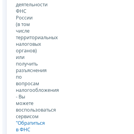
деятельности
ФНС
России
(в том
числе
территориальных
налоговых
органов)
или
получить
разъяснения
по
вопросам
налогообложения
- Вы
можете
воспользоваться
сервисом
"Обратиться
в ФНС