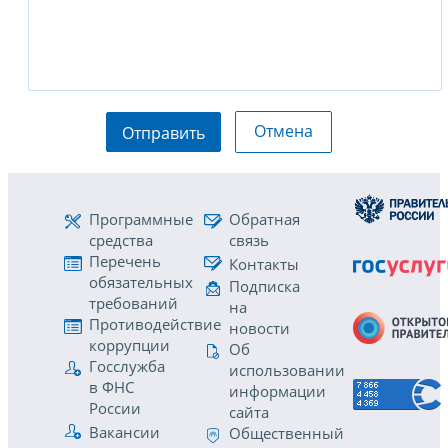
Отмена
Отправить
Программные
Обратная
средства
связь
Перечень
Контакты
обязательных
Подписка
требований
на
Противодействие
новости
коррупции
Об
Госслужба
использовании
в ФНС
информации
России
сайта
Вакансии
Общественный