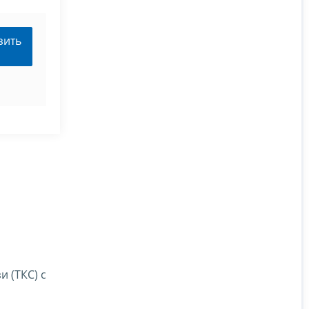
зить
 (ТКС) с