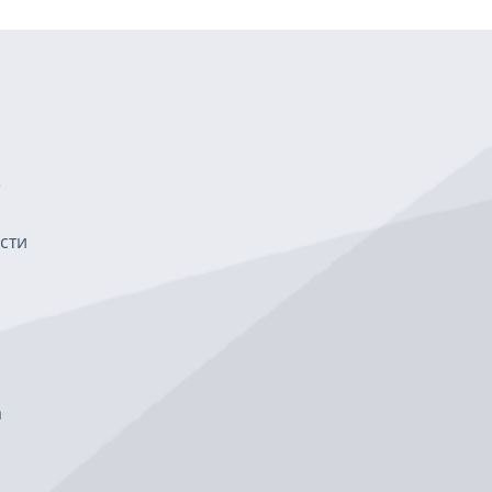
е
сти
а