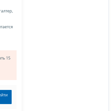
галтер,
тается
ть 15
ейти