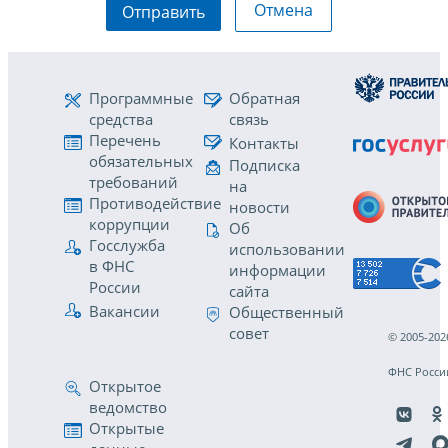
Отмена
Отправить
Программные
Обратная
средства
связь
Перечень
Контакты
обязательных
Подписка
требований
на
Противодействие
новости
коррупции
Об
Госслужба
использовании
в ФНС
информации
России
сайта
Вакансии
Общественный
совет
© 2005-202
ФНС Росси
Открытое
ведомство
Открытые