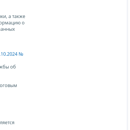
ки, а также
формацию о
азанных
.10.2024 №
ужбы об
логовым
ляется