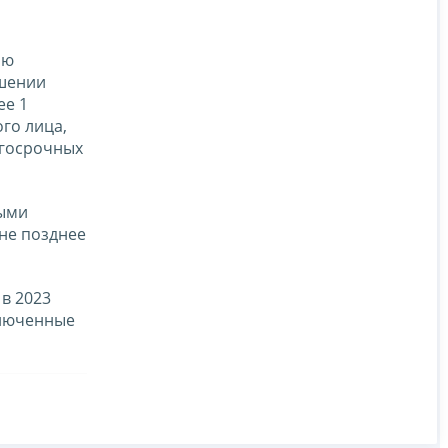
ию
ошении
ее 1
го лица,
лгосрочных
выми
 не позднее
в 2023
ключенные