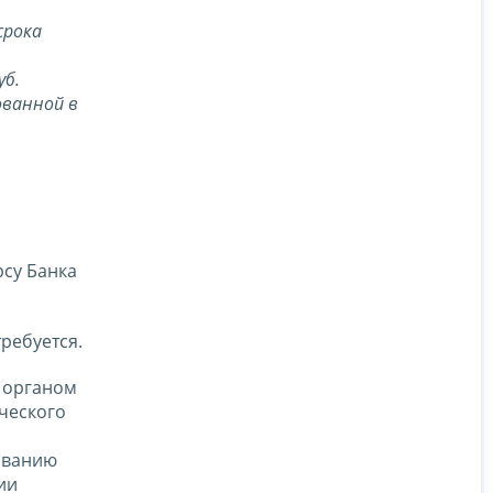
срока
уб.
ованной в
су Банка
ребуется.
м органом
ческого
ованию
ии