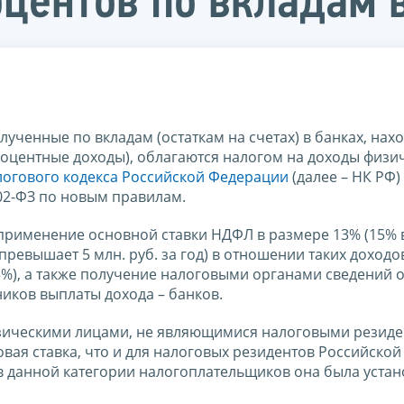
оцентов по вкладам 
олученные по вкладам (остаткам на счетах) в банках, на
роцентные доходы), облагаются налогом на доходы физи
алогового кодекса Российской Федерации
(далее – НК РФ)
02-ФЗ по новым правилам.
рименение основной ставки НДФЛ в размере 13% (15% в
евышает 5 млн. руб. за год) в отношении таких доходо
5%), а также получение налоговыми органами сведений 
иков выплаты дохода – банков.
изическими лицами, не являющимися налоговыми резид
вая ставка, что и для налоговых резидентов Российской
в данной категории налогоплательщиков она была устан