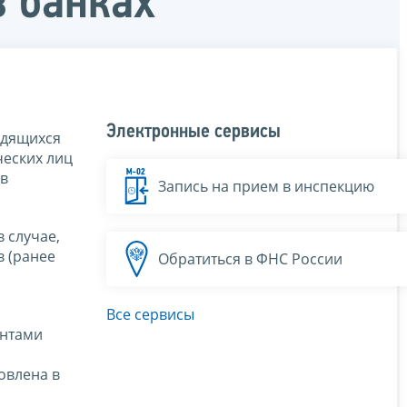
в банках
Электронные сервисы
ходящихся
ческих лиц
 в
Запись на прием в инспекцию
 случае,
в (ранее
Обратиться в ФНС России
о
Все сервисы
ентами
овлена в