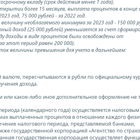
срочному вкладу (срок действия менее 1 года);
и открытии более 15 месяцев, выплата процентов в конце 
23 год, 75 000 рублей - за 2022 год.
еличину необлагаемого минимума за 2023 год - 150 000 р
ный доход (25 000 рублей) уменьшается за счет сформир
оду доходы в виде процентов были освобождены от
 этот период равен 200 000).
статок величины превышения для учета в дальнейшем:
 валюте, пересчитываются в рубли по официальному кур
лучения дохода.
 или какое-либо иное дополнительное оформление не т
периода (календарного года) осуществляется налоговы
мах выплаченных процентов в отношении каждого физи
течение налогового периода, представляемой банками,
кже государственной корпорацией «Агентство по страх
азанная государственная корпорация осуществляет функц