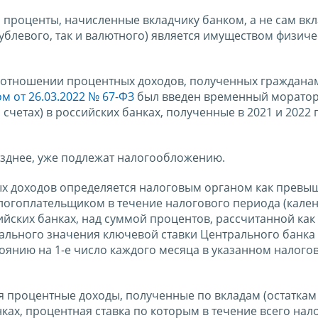
проценты, начисленные вкладчику банком, а не сам вкла
 рублевого, так и валютного) является имуществом физич
 отношении процентных доходов, полученных граждана
 от 26.03.2022 № 67-ФЗ
был введен временный моратори
счетах) в российских банках, полученные в 2021 и 2022 г
озднее, уже подлежат налогообложению.
х доходов определяется налоговым органом как превы
логоплательщиком в течение налогового периода (кале
сийских банках, над суммой процентов, рассчитанной как
ального значения ключевой ставки Центрального банка
оянию на 1-е число каждого месяца в указанном налого
 процентные доходы, полученные по вкладам (остаткам 
ках, процентная ставка по которым в течение всего нал