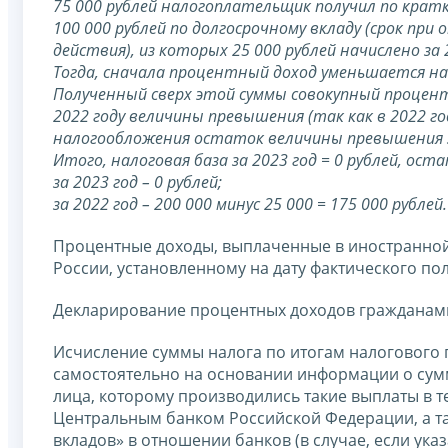
75 000 рублей налогоплательщик получил по кратко
100 000 рублей по долгосрочному вкладу (срок пр
действия), из которых 25 000 рублей начислено за 20
Тогда, сначала процентный доход уменьшается на в
Полученный сверх этой суммы совокупный процент
2022 году величины превышения (так как в 2022 г
налогообложения остаток величины превышения за
Итого, налоговая база за 2023 год = 0 рублей, о
за 2023 год – 0 рублей;
за 2022 год – 200 000 минус 25 000 = 175 000 рублей.
Процентные доходы, выплаченные в иностранной
России, установленному на дату фактического по
Декларирование процентных доходов гражданами
Исчисление суммы налога по итогам налогового 
самостоятельно на основании информации о сум
лица, которому производились такие выплаты в 
Центральным банком Российской Федерации, а та
вкладов» в отношении банков (в случае, если ук