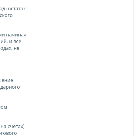
д (остаток
еского
ми начиная
й, и все
одах, не
шение
ндарного
вом
на счетах)
огового