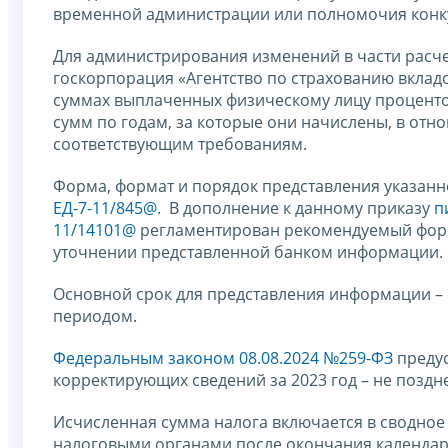
временной администрации или полномочия конку
Для администрирования изменений в части расчет
госкорпорация «Агентство по страхованию вклад
суммах выплаченных физическому лицу процентов п
сумм по годам, за которые они начислены, в от
соответствующим требованиям.
Форма, формат и порядок представления указа
ЕД-7-11/845@
.
В дополнение к данному приказу
п
11/14101@
регламентирован рекомендуемый форм
уточнении представленной банком информации.
Основной срок для представления информации – 
периодом.
Федеральным законом 08.08.2024 №259-ФЗ
предус
корректирующих сведений за 2023 год – не поздне
Исчисленная сумма налога включается в сводное
налоговыми органами после окончания календарн