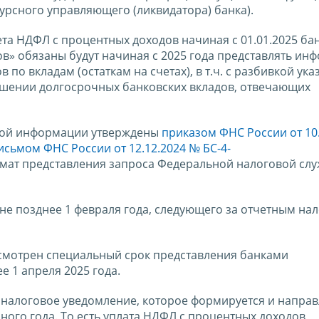
рсного управляющего (ликвидатора) банка).
а НДФЛ с процентных доходов начиная с 01.01.2025 бан
ов» обязаны будут начиная с 2025 года представлять ин
о вкладам (остаткам на счетах), в т.ч. с разбивкой ук
ношении долгосрочных банковских вкладов, отвечающих
нной информации утверждены
приказом ФНС России от
10
исьмом ФНС России от
12.12.2024 № БС-4-
ат представления запроса Федеральной налоговой сл
не позднее 1 февраля года, следующего за отчетным на
мотрен специальный срок представления банками
е 1 апреля 2025 года.
 налоговое уведомление, которое формируется и направ
ого года. То есть уплата НДФЛ с процентных доходов