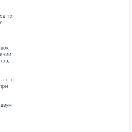
год по
ия
ядок
шении
тов,
ьного
 при
 двум