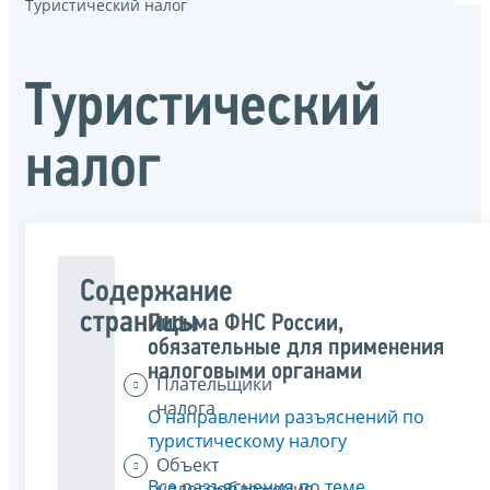
Туристический налог
Туристический
налог
Содержание
страницы
Письма ФНС России,
обязательные для применения
налоговыми органами
Плательщики
налога
О направлении разъяснений по
туристическому налогу
Объект
Все разъяснения по теме
налогообложения