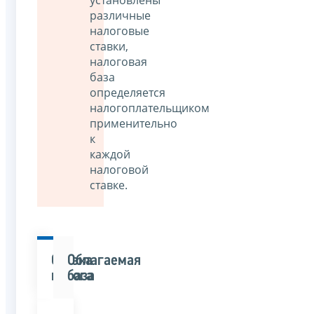
установлены
различные
налоговые
ставки,
налоговая
база
определяется
налогоплательщиком
применительно
к
каждой
налоговой
ставке.
Ставка
Облагаемая
налога
база