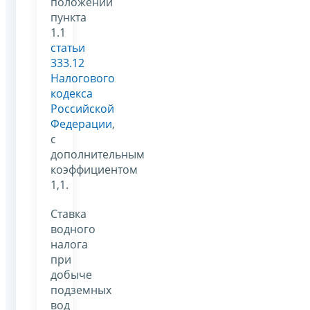
положений
пункта
1.1
статьи
333.12
Налогового
кодекса
Российской
Федерации
,
с
дополнительным
коэффициентом
1,1.
Ставка
водного
налога
при
добыче
подземных
вод