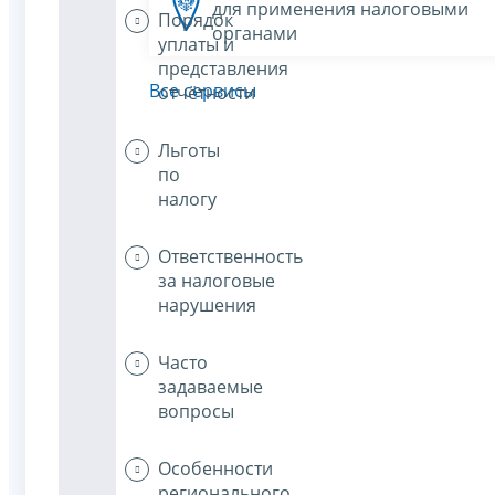
для применения налоговыми
Порядок
органами
уплаты и
представления
Все сервисы
отчётности
Льготы
по
налогу
Ответственность
за налоговые
нарушения
Часто
задаваемые
вопросы
Особенности
регионального