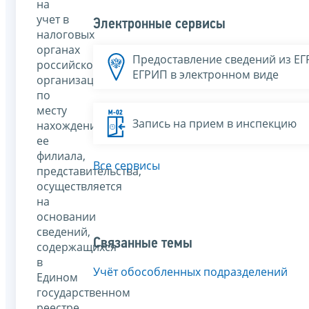
на
учет в
Электронные сервисы
налоговых
органах
Предоставление сведений из Е
российской
ЕГРИП в электронном виде
организации
по
месту
Запись на прием в инспекцию
нахождения
ее
филиала,
Все сервисы
представительства,
осуществляется
на
основании
сведений,
Связанные темы
содержащихся
в
Учёт обособленных подразделений
Едином
государственном
реестре