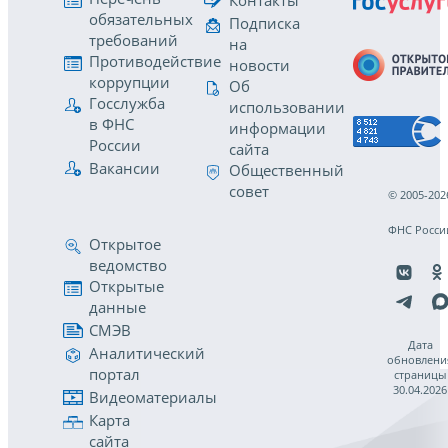
Контакты
обязательных
Подписка
требований
на
Противодействие
новости
коррупции
Об
Госслужба
использовании
в ФНС
информации
России
сайта
Вакансии
Общественный
совет
© 2005-202
ФНС Росси
Открытое
ведомство
Открытые
данные
СМЭВ
Дата
Аналитический
обновлени
портал
страницы
30.04.2026
Видеоматериалы
Карта
сайта