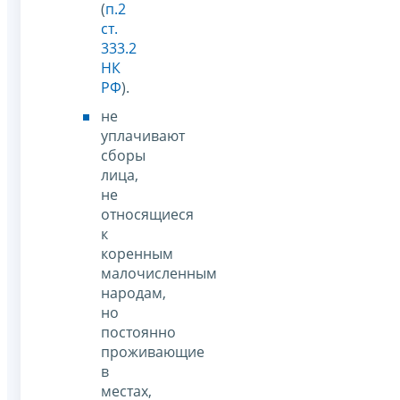
(
п.2
ст.
333.2
НК
РФ
).
не
уплачивают
сборы
лица,
не
относящиеся
к
коренным
малочисленным
народам,
но
постоянно
проживающие
в
местах,