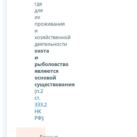
где
для
их
проживания
и
хозяйственной
деятельности
охота
и
рыболовство
являются
основой
существования
(
п.2
ст.
333.2
НК
РФ
);