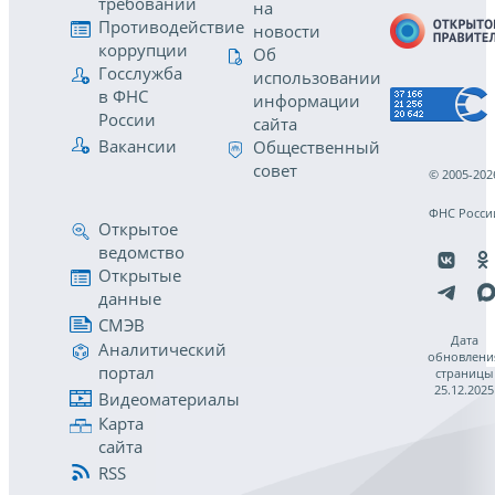
требований
на
Противодействие
новости
коррупции
Об
Госслужба
использовании
в ФНС
информации
России
сайта
Вакансии
Общественный
совет
© 2005-202
ФНС Росси
Открытое
ведомство
Открытые
данные
СМЭВ
Дата
Аналитический
обновлени
портал
страницы
25.12.2025
Видеоматериалы
Карта
сайта
RSS