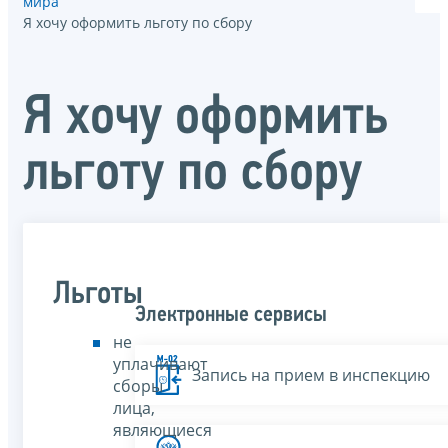
мира
Я хочу оформить льготу по сбору
Я хочу оформить
льготу по сбору
Льготы
Электронные сервисы
не
уплачивают
Запись на прием в инспекцию
сборы
лица,
являющиеся