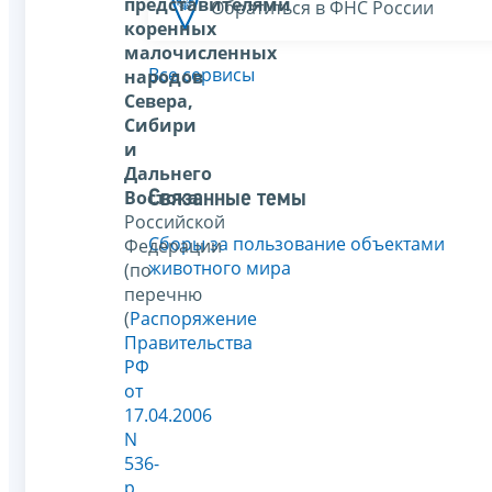
представителями
Обратиться в ФНС России
коренных
малочисленных
Все сервисы
народов
Севера,
Сибири
и
Дальнего
Востока
Связанные темы
Российской
Сборы за пользование объектами
Федерации
животного мира
(по
перечню
(
Распоряжение
Правительства
РФ
от
17.04.2006
N
536-
р