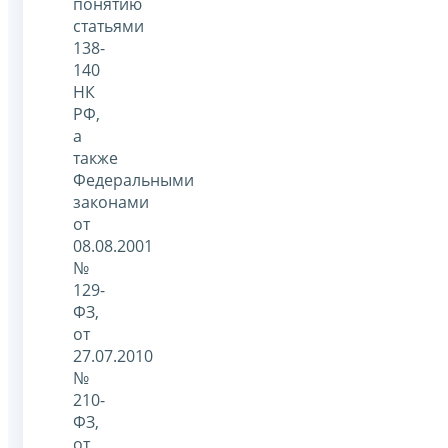
понятию
статьями
138-
140
НК
РФ,
а
также
Федеральными
законами
от
08.08.2001
№
129-
ФЗ,
от
27.07.2010
№
210-
ФЗ,
от