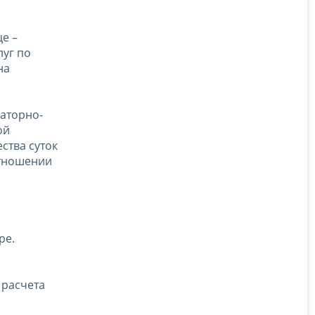
е –
луг по
на
наторно-
ой
ства суток
отношении
ре.
 расчета