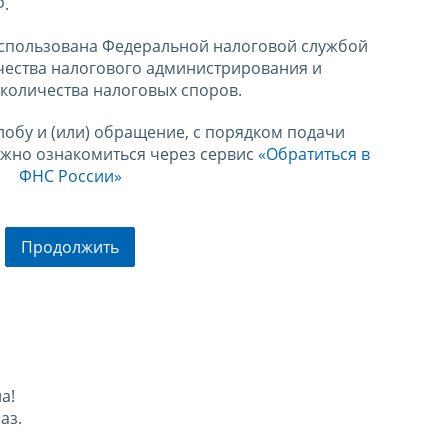
Ф.
спользована Федеральной налоговой службой
чества налогового администрирования и
количества налоговых споров.
лобу и (или) обращение, с порядком подачи
ожно ознакомиться через сервис
«Обратиться в
ФНС России»
Продолжить
а!
аз.