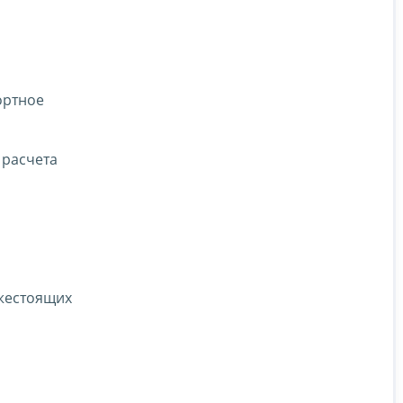
ортное
 расчета
ижестоящих