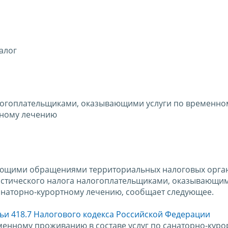
алог
алогоплательщиками, оказывающими услуги по временно
тному лечению
пающими обращениями территориальных налоговых орга
истического налога налогоплательщиками, оказывающим
анаторно-курортному лечению, сообщает следующее.
тьи 418.7 Налогового кодекса Российской Федерации
менному проживанию в составе услуг по санаторно-кур