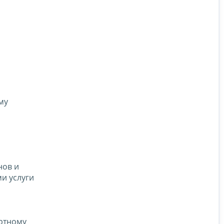
му
нов и
и услуги
ортному