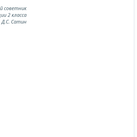
й советник
ии 2 класса
Д.С. Сатин