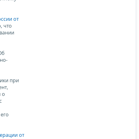
ссии от
, что
овании
Об
но-
ики при
ент,
 о
с
 его
ерации от