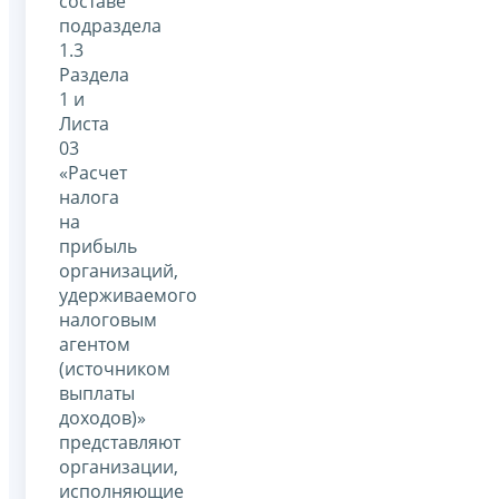
составе
подраздела
1.3
Раздела
1 и
Листа
03
«Расчет
налога
на
прибыль
организаций,
удерживаемого
налоговым
агентом
(источником
выплаты
доходов)»
представляют
организации,
исполняющие