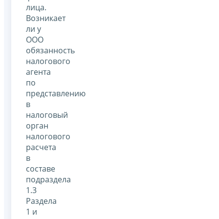
лица.
Возникает
ли у
ООО
обязанность
налогового
агента
по
представлению
в
налоговый
орган
налогового
расчета
в
составе
подраздела
1.3
Раздела
1 и