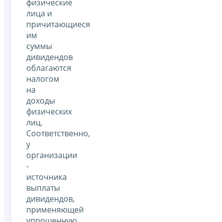
физические
лица и
причитающиеся
им
суммы
дивидендов
облагаются
налогом
на
доходы
физических
лиц.
Соответственно,
у
организации
-
источника
выплаты
дивидендов,
применяющей
упрощенную