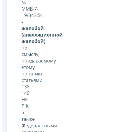
№
ММВ-7-
19/343@;
-
жалобой
(апелляционной
жалобой)
по
смыслу,
придаваемому
этому
понятию
статьями
138-
140
НК
РФ,
а
также
Федеральными
законами