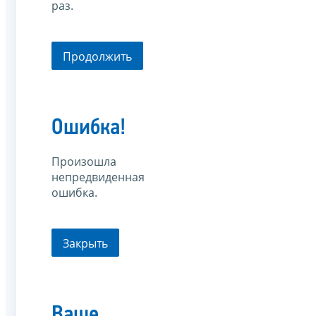
раз.
Продолжить
Ошибка!
Произошла
непредвиденная
ошибка.
Закрыть
Ваше