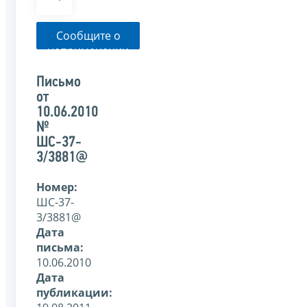
Сообщите о
неприменении
налоговым
органом
Письмо
указанного
от
письма
10.06.2010
№
ШС-37-
3/3881@
Номер:
ШС-37-
3/3881@
Дата
письма:
10.06.2010
Дата
публикации: