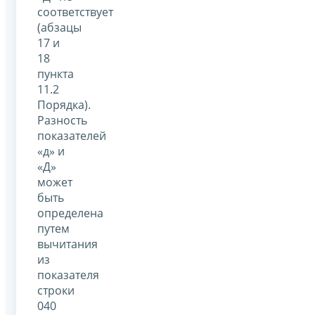
соответствует
(абзацы
17 и
18
пункта
11.2
Порядка).
Разность
показателей
«д» и
«Д»
может
быть
определена
путем
вычитания
из
показателя
строки
040