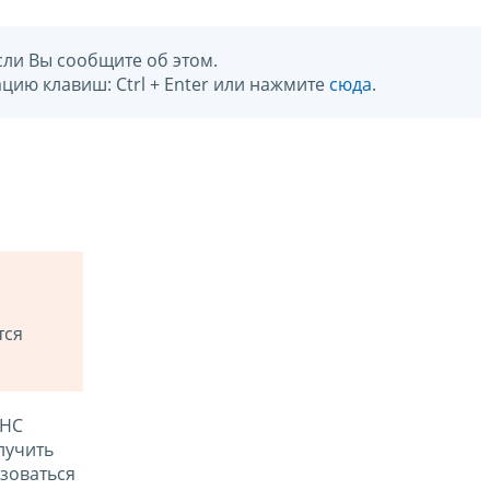
сли Вы сообщите об этом.
цию клавиш: Ctrl + Enter или нажмите
сюда
.
тся
ФНС
лучить
зоваться