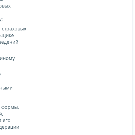
овых
у;
 страховых
льщике
сведений
 иному
е
пными
 формы,
й,
а его
едерации