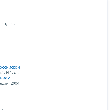
о кодекса
Российской
, N 1, ст.
ением
ции, 2004,
на