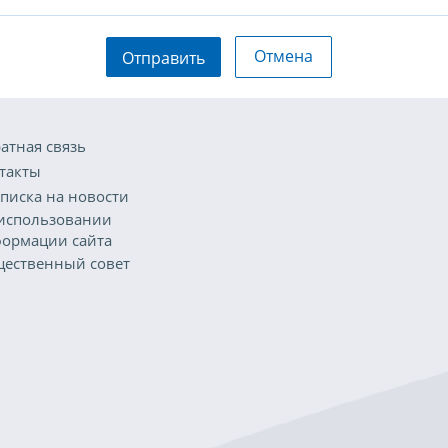
Отмена
Отправить
атная связь
такты
писка на новости
использовании
ормации сайта
ественный совет