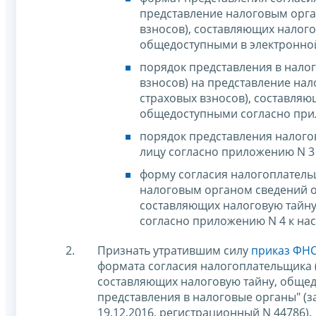
представление налоговым орга
взносов), составляющих налого
общедоступными в электронной
порядок представления в нало
взносов) на представление на
страховых взносов), составляю
общедоступными согласно прил
порядок представления налого
лицу согласно приложению N 3 
форму согласия налогоплатель
налоговым органом сведений о
составляющих налоговую тайну
согласно приложению N 4 к на
Признать утратившим силу
приказ ФНС
формата согласия налогоплательщика 
составляющих налоговую тайну, общед
представления в налоговые органы" (
19.12.2016, регистрационный N 44786).