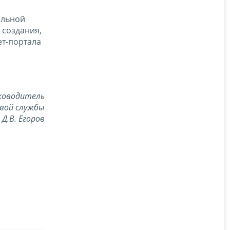
альной
 создания,
ет-портала
ководитель
вой службы
Д.В. Егоров