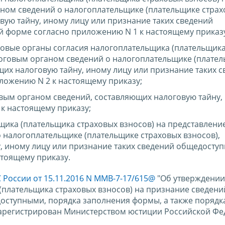
ном сведений о налогоплательщике (плательщике страх
вую тайну, иному лицу или признание таких сведений
 форме согласно приложению N 1 к настоящему приказ
говые органы согласия налогоплательщика (плательщика
логовым органом сведений о налогоплательщике (плате
щих налоговую тайну, иному лицу или признание таких 
ожению N 2 к настоящему приказу;
вым органом сведений, составляющих налоговую тайну,
к настоящему приказу;
щика (плательщика страховых взносов) на представлени
 налогоплательщике (плательщике страховых взносов),
, иному лицу или признание таких сведений общедосту
стоящему приказу.
 России от 15.11.2016 N ММВ-7-17/615@
"Об утверждении
(плательщика страховых взносов) на признание сведени
оступными, порядка заполнения формы, а также порядк
зарегистрирован Министерством юстиции Российской Ф