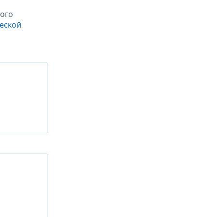
ого
ческой