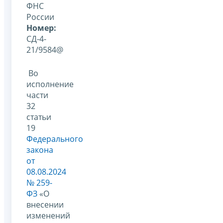
ФНС
России
Номер:
СД-4-
21/9584@
Во
исполнение
части
32
статьи
19
Федерального
закона
от
08.08.2024
№ 259-
ФЗ
«О
внесении
изменений