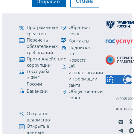
Отмена
Отправить
Программные
Обратная
средства
связь
Перечень
Контакты
обязательных
Подписка
требований
на
Противодействие
новости
коррупции
Об
Госслужба
использовании
в ФНС
информации
России
сайта
Вакансии
Общественный
совет
© 2005-202
ФНС Росси
Открытое
ведомство
Открытые
данные