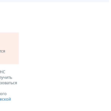
тся
ФНС
лучить
зоваться
ого
ческой