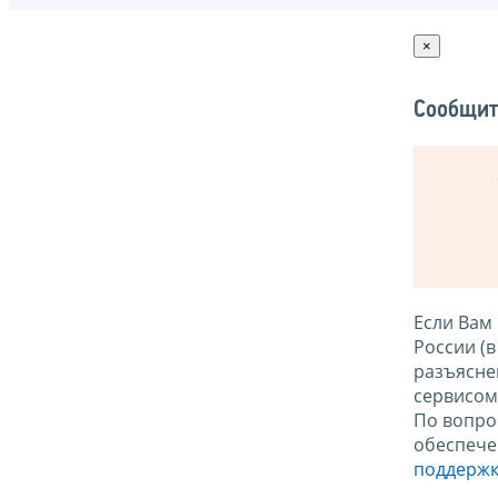
×
Сообщит
Если Вам
России (
разъясне
сервисо
По вопро
обеспече
поддержк