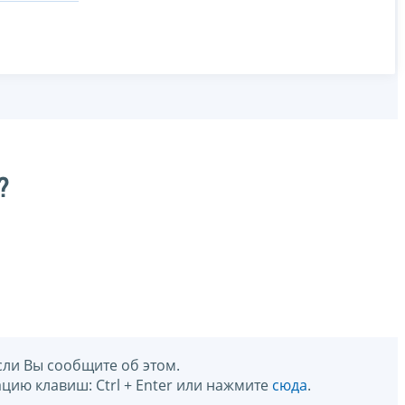
?
сли Вы сообщите об этом.
цию клавиш: Ctrl + Enter или нажмите
сюда
.