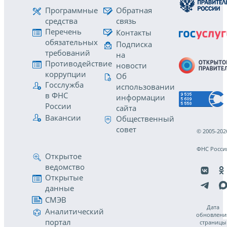
Программные
Обратная
средства
связь
Перечень
Контакты
обязательных
Подписка
требований
на
Противодействие
новости
коррупции
Об
Госслужба
использовании
в ФНС
информации
России
сайта
Вакансии
Общественный
совет
© 2005-202
ФНС Росси
Открытое
ведомство
Открытые
данные
СМЭВ
Дата
Аналитический
обновлени
портал
страницы