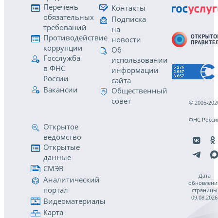
Перечень
Контакты
обязательных
Подписка
требований
на
Противодействие
новости
коррупции
Об
Госслужба
использовании
в ФНС
информации
России
сайта
Вакансии
Общественный
совет
© 2005-202
ФНС Росси
Открытое
ведомство
Открытые
данные
СМЭВ
Дата
Аналитический
обновлени
портал
страницы
09.08.2026
Видеоматериалы
Карта