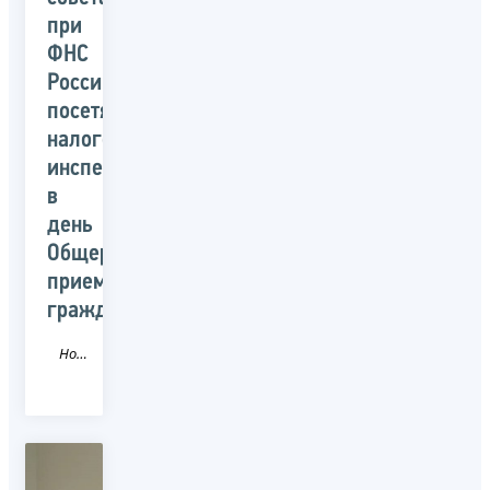
при
ФНС
России
посетят
налоговые
инспекции
в
день
Общероссийского
приема
граждан
Новость