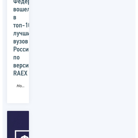
Федерации
вошел
в
топ-10
лучших
вузов
России
по
версии
RAEX
Новость