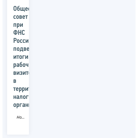
Общественный
совет
при
ФНС
России
подвел
итоги
рабочих
визитов
в
территориальные
налоговые
органы
Новость