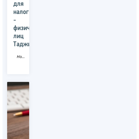
для
налогоплательщиков
-
физических
лиц
Таджикистана
Новость