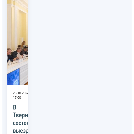
25.10.2024
17:00
В
Твери
состоялось
выездное