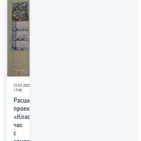
25.07.2025
17:00
Расширение
проекта
«Классный
час
с