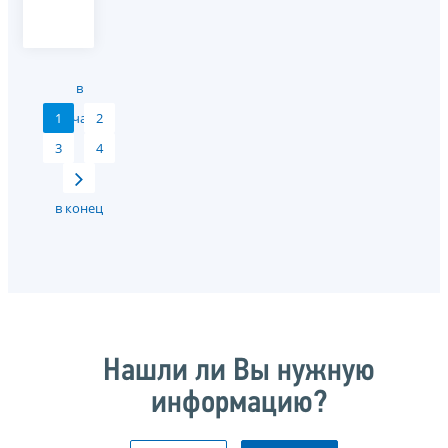
в
1
начало
2
3
4
в конец
Нашли ли Вы нужную
информацию?