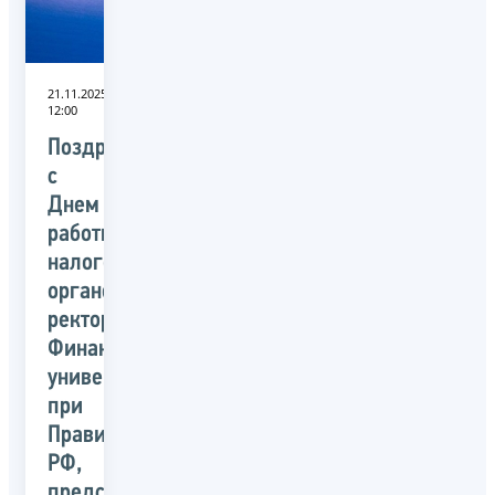
21.11.2025
12:00
Поздравление
с
Днем
работника
налоговых
органов
ректора
Финансового
университета
при
Правительстве
РФ,
председателя