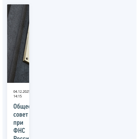
04.12.2025
14:15
Общественный
совет
при
ФНС