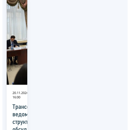
20.11.2024
16:00
Трансформацию
ведомственной
структуры
обсудили