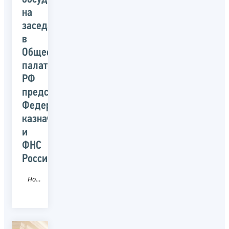
на
заседании
в
Общественной
палате
РФ
представители
Федерального
казначейства
и
ФНС
России
Новость