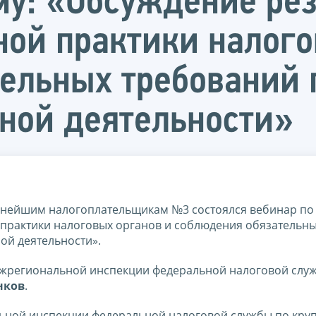
му: «Обсуждение рез
ой практики налого
ельных требований 
ной деятельности»
рупнейшим налогоплательщикам №3 состоялся вебинар по
практики налоговых органов и соблюдения обязательн
ой деятельности».
ежрегиональной инспекции федеральной налоговой слу
нков
.
ьной инспекции федеральной налоговой службы по кр