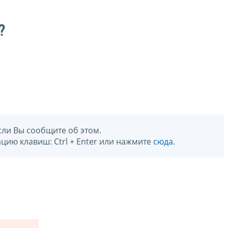
?
сли Вы сообщите об этом.
цию клавиш: Ctrl + Enter или нажмите
сюда
.