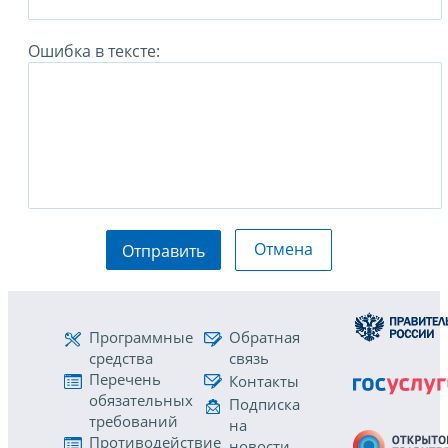
Ошибка в тексте:
Отмена
Отправить
Программные
Обратная
средства
связь
Перечень
Контакты
обязательных
Подписка
требований
на
Противодействие
новости