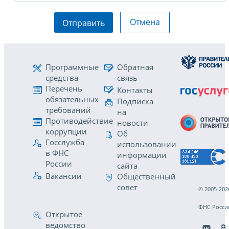
Отмена
Отправить
Программные
Обратная
средства
связь
Перечень
Контакты
обязательных
Подписка
требований
на
Противодействие
новости
коррупции
Об
Госслужба
использовании
в ФНС
информации
России
сайта
Вакансии
Общественный
совет
© 2005-202
ФНС Росси
Открытое
ведомство