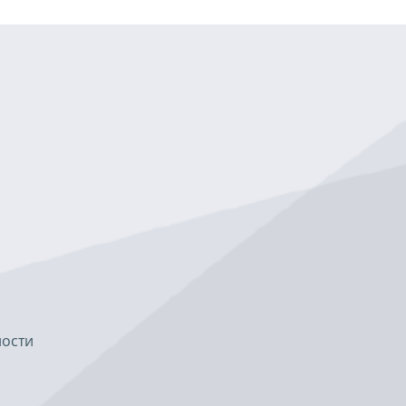
ности