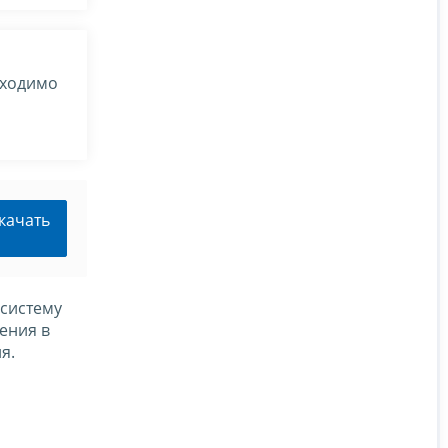
бходимо
качать
 систему
ения в
я.