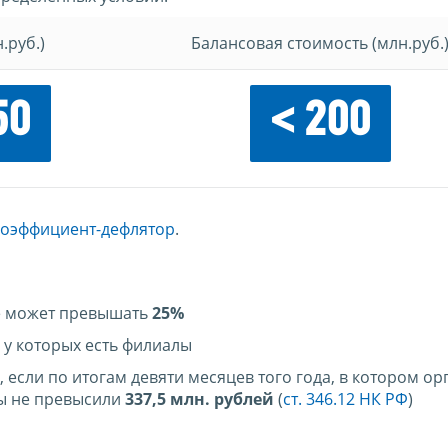
.руб.)
Балансовая стоимость (млн.руб.
50
< 200
коэффициент-дефлятор
.
не может превышать
25%
 у которых есть филиалы
 если по итогам девяти месяцев того года, в котором о
ды не превысили
337,5 млн. рублей
(
ст. 346.12 НК РФ
)