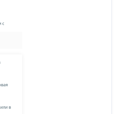
 с
и
овая
сили в