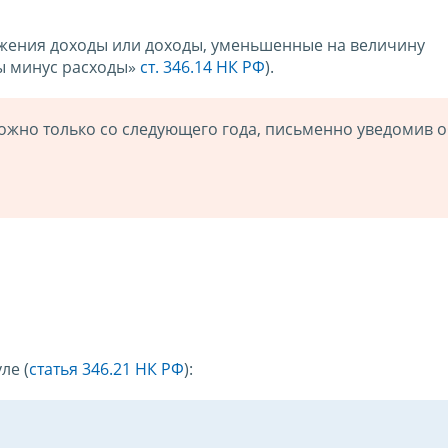
жения доходы или доходы, уменьшенные на величину
ы минус расходы»
ст. 346.14 НК РФ
).
жно только со следующего года, письменно уведомив о
ле (
статья 346.21 НК РФ
):