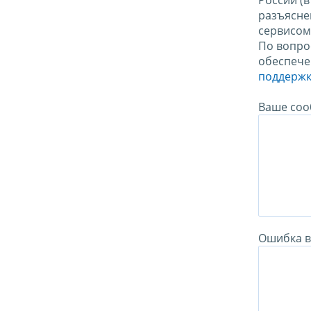
России (
разъясне
сервисо
По вопро
обеспече
поддержк
Ваше соо
Ошибка в 