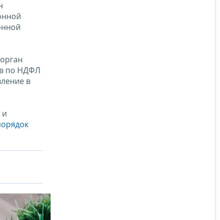
н
онной
онной
 орган
ов по НДФЛ
вление в
 и
порядок