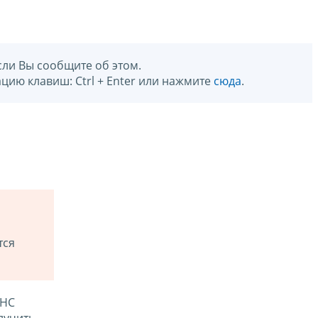
сли Вы сообщите об этом.
цию клавиш: Ctrl + Enter или нажмите
сюда
.
тся
ФНС