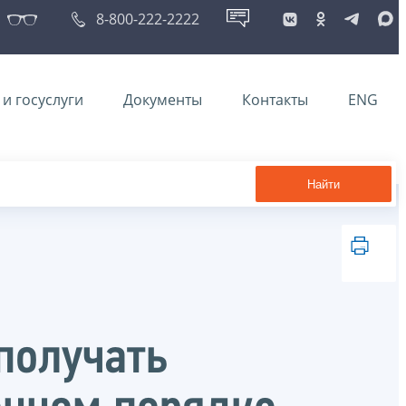
8-800-222-2222
и госуслуги
Документы
Контакты
ENG
Найти
получать