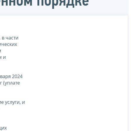
енном порядке
 в части
ических
м
м и
варя 2024
 (уплате
 услуги, и
е
щих