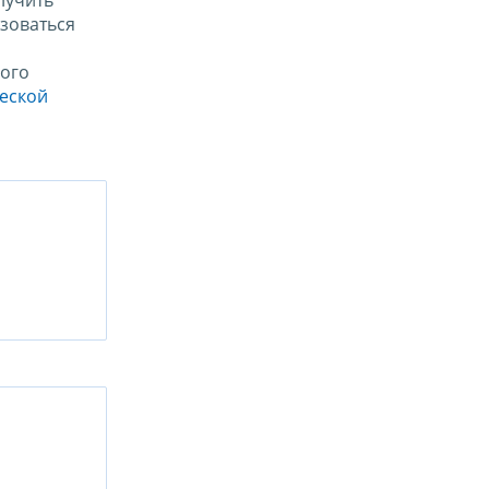
лучить
зоваться
ого
ческой