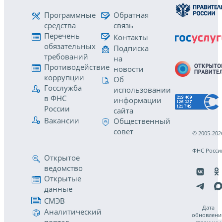
Программные
Обратная
средства
связь
Перечень
Контакты
обязательных
Подписка
требований
на
Противодействие
новости
коррупции
Об
Госслужба
использовании
в ФНС
информации
России
сайта
Вакансии
Общественный
совет
© 2005-202
ФНС Росси
Открытое
ведомство
Открытые
данные
СМЭВ
Дата
Аналитический
обновлени