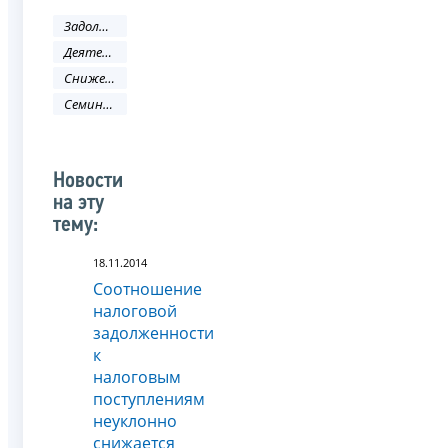
Задолженность и банкротство
Деятельность ФНС
Снижение административных барьеров
Семинар
Новости
на эту
тему:
18.11.2014
Соотношение
налоговой
задолженности
к
налоговым
поступлениям
неуклонно
снижается