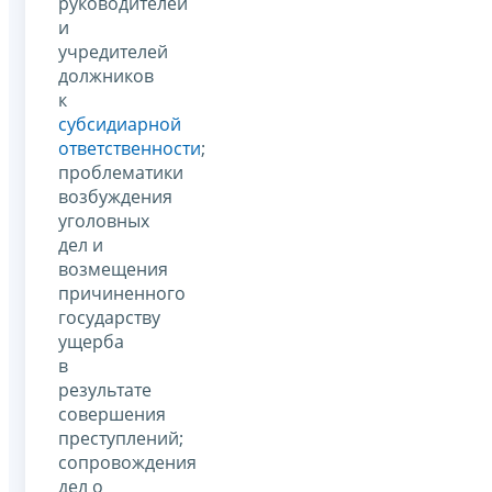
руководителей
и
учредителей
должников
к
субсидиарной
ответственности
;
проблематики
возбуждения
уголовных
дел и
возмещения
причиненного
государству
ущерба
в
результате
совершения
преступлений;
сопровождения
дел о