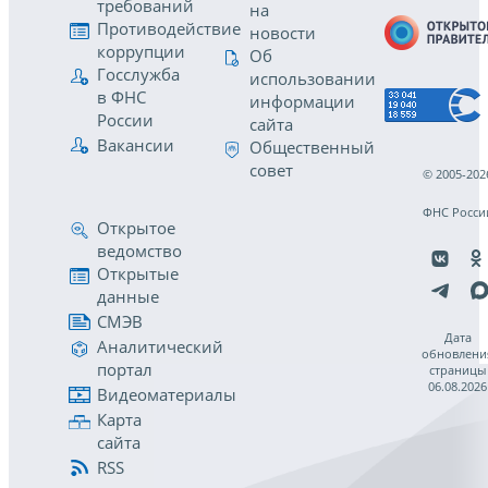
требований
на
Противодействие
новости
коррупции
Об
Госслужба
использовании
в ФНС
информации
России
сайта
Вакансии
Общественный
совет
© 2005-202
ФНС Росси
Открытое
ведомство
Открытые
данные
СМЭВ
Дата
Аналитический
обновлени
портал
страницы
06.08.2026
Видеоматериалы
Карта
сайта
RSS