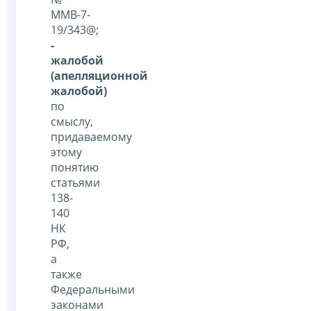
ММВ-7-
19/343@;
-
жалобой
(апелляционной
жалобой)
по
смыслу,
придаваемому
этому
понятию
статьями
138-
140
НК
РФ,
а
также
Федеральными
законами