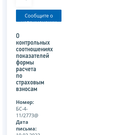
Сообщите о
неприменении
налоговым
органом
О
указанного
контрольных
письма
соотношениях
показателей
формы
расчета
по
страховым
взносам
Номер:
БС-4-
11/2773@
Дата
письма: