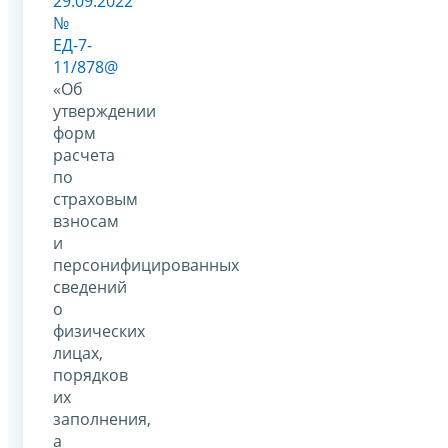
29.09.2022
№
ЕД-7-
11/878@
«Об
утверждении
форм
расчета
по
страховым
взносам
и
персонифицированных
сведений
о
физических
лицах,
порядков
их
заполнения,
а