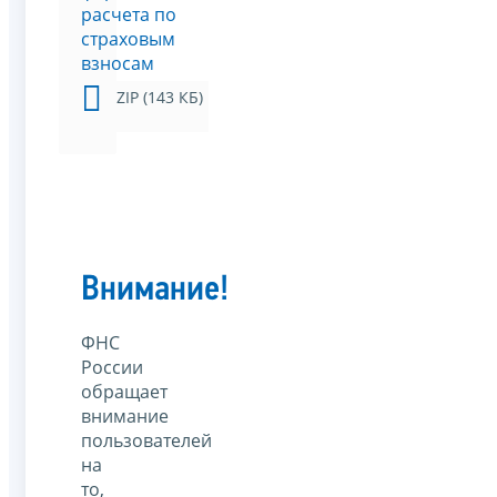
расчета по
страховым
взносам
ZIP (143 КБ)
Внимание!
ФНС
России
обращает
внимание
пользователей
на
то,