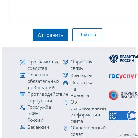
Отмена
Отправить
Программные
Обратная
средства
связь
Перечень
Контакты
обязательных
Подписка
требований
на
Противодействие
новости
коррупции
Об
Госслужба
использовании
в ФНС
информации
России
сайта
Вакансии
Общественный
совет
© 2005-202