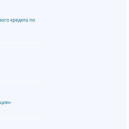
вого кредита по
ации»